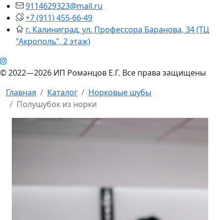
9114629323@mail.ru
+7 (911) 455-66-49
г. Калиниград, ул. Профессора Баранова, 34 (ТЦ
"Акрополь", 2 этаж)
© 2022—2026 ИП Романцов Е.Г. Все права защищены
Главная
Каталог
Норковые шубы
Полушубок из норки